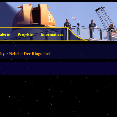
alerie
Projekte
Informatives
Sky
>
Nebel
>
Der Ringnebel