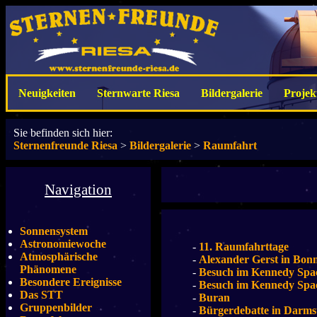
Neuigkeiten
Sternwarte Riesa
Bildergalerie
Projek
Sie befinden sich hier:
Sternenfreunde Riesa
>
Bildergalerie
>
Raumfahrt
Navigation
Sonnensystem
Astronomiewoche
-
11. Raumfahrttage
Atmosphärische
-
Alexander Gerst in Bon
Phänomene
-
Besuch im Kennedy Spa
Besondere Ereignisse
-
Besuch im Kennedy Spa
Das STT
-
Buran
Gruppenbilder
-
Bürgerdebatte in Darm