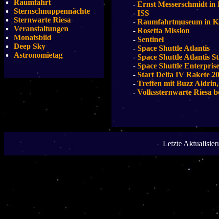
Raumfahrt
-
Ernst Messerschmidt in 
Sternschnuppennächte
-
ISS
Sternwarte Riesa
-
Raumfahrtmuseum in K
Veranstaltungen
-
Rosetta Mission
Monatsbild
-
Sentinel
Deep Sky
-
Space Shuttle Atlantis
Astronomietag
-
Space Shuttle Atlantis S
-
Space Shuttle Enterpris
-
Start Delta IV Rakete 2
-
Treffen mit Buzz Aldrin
-
Volkssternwarte Riesa 
Letzte Aktualisie