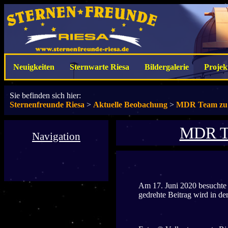
Neuigkeiten
Sternwarte Riesa
Bildergalerie
Projek
Sie befinden sich hier:
Sternenfreunde Riesa
>
Aktuelle Beobachung
>
MDR Team zu G
MDR Te
Navigation
Am 17. Juni 2020 besuchte 
gedrehte Beitrag wird in d