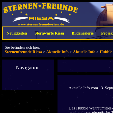
Neuigkeiten
Sternwarte Riesa
Bildergalerie
Projek
Sie befinden sich hier:
Sternenfreunde Riesa
>
Aktuelle Info
>
Aktuelle Info
>
Hubble
Navigation
Aktuelle Info vom 13. Sep
Das Hubble Weltraumtelesk
brachte dieses gigantische