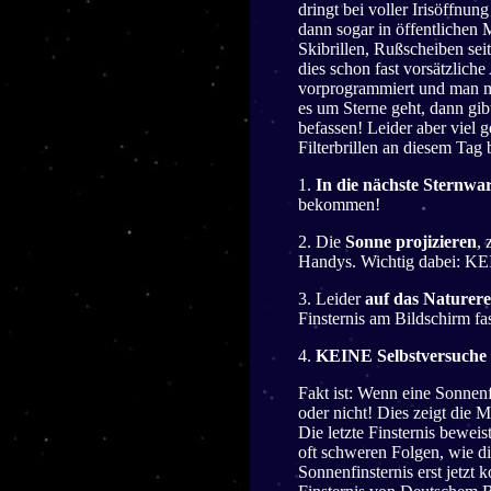
dringt bei voller Irisöffnu
dann sogar in öffentlichen
Skibrillen, Rußscheiben sei
dies schon fast vorsätzlich
vorprogrammiert und man m
es um Sterne geht, dann gi
befassen! Leider aber viel 
Filterbrillen an diesem Ta
1.
In die nächste Sternwar
bekommen!
2. Die
Sonne projizieren
,
Handys. Wichtig dabei: KE
3. Leider
auf das Naturere
Finsternis am Bildschirm fa
4.
KEINE Selbstversuche
Fakt ist: Wenn eine Sonne
oder nicht! Dies zeigt die 
Die letzte Finsternis bewei
oft schweren Folgen, wie 
Sonnenfinsternis erst jetzt