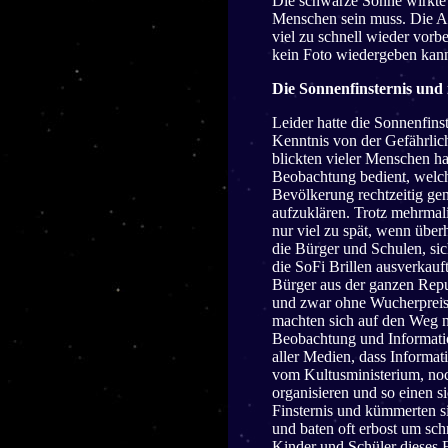
Die schwarze Sonne wirkte 
Menschen sein muss. Die Au
viel zu schnell wieder vorb
kein Foto wiedergeben kan
Die Sonnenfinsternis und i
Leider hatte die Sonnenfins
Kenntnis von der Gefährlic
blickten vieler Menschen ha
Beobachtung bedient, welche
Bevölkerung rechtzeitig ge
aufzuklären. Trotz mehrmali
nur viel zu spät, wenn übe
die Bürger und Schulen, s
die SoFi Brillen ausverkauf
Bürger aus der ganzen Repu
und zwar ohne Wucherpreise
machten sich auf den Weg n
Beobachtung und Information
aller Medien, dass Informa
vom Kultusministerium, noch
organisieren und so einen s
Finsternis und kümmerten si
und baten oft erbost um sch
Kinder und Schüler dieses E