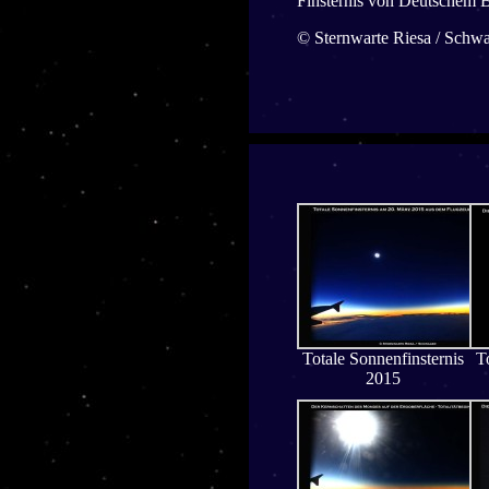
Finsternis von Deutschem 
© Sternwarte Riesa / Schw
Totale Sonnenfinsternis
T
2015