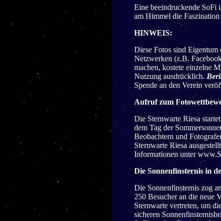
Eine beeindruckende SoFi 
am Himmel die Faszination 
HINWEIS:
Diese Fotos sind Eigentum 
Netzwerken (z.B. Facebook d
machen, kostete einzelne M
Nutzung ausdrücklich.
Beri
Spende an den Verein veröff
Aufruf zum Fotowettbewer
Die Sternwarte Riesa starte
dem Tag der Sommersonnenw
Beobachtern und Fotografen
Sternwarte Riesa ausgestel
Informationen unter www.S
Die Sonnenfinsternis in d
Die Sonnenfinsternis zog a
250 Besucher an die neue V
Sternwarte vertreten, um di
sicheren Sonnenfinsternisbr