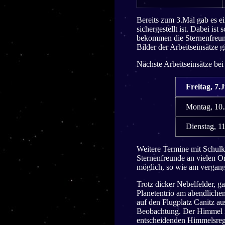
Bereits zum 3.Mal gab es e
sichergestellt ist. Dabei is
bekommen die Sternenfreund
Bilder der Arbeitseinsätze g
Nächste Arbeitseinsätze 
Freitag, 7.
Montag, 10.
Dienstag, 1
Weitere Termine mit Schulk
Sternenfreunde an vielen O
möglich, so wie am vergang
Trotz dicker Nebelfelder, g
Planetentrio am abendliche
auf den Flugplatz Canitz a
Beobachtung. Der Himmel im
entscheidenden Himmelsregi