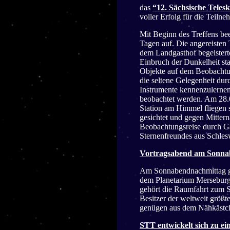
das
“12. Sächsische Teles
voller Erfolg für die Teiln
Mit Beginn des Treffens be
Tagen auf. Die angereisten
dem Landgasthof begeistert
Einbruch der Dunkelheit st
Objekte auf dem Beobachtun
die seltene Gelegenheit dur
Instrumente kennenzulerne
beobachtet werden. Am 28.0
Station am Himmel fliegen 
gesichtet und gegen Mittern
Beobachtungsreise durch Ga
Sternenfreundes aus Schle
Vortragsabend am Sonnab
Am Sonnabendnachmittag ga
dem Planetarium Merseburg
gehört die Raumfahrt zum ST
Besitzer der weltweit größ
genügen aus dem Nähkästche
STT entwickelt sich zu ei