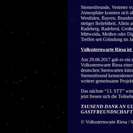
Sternenfreunde, Vertreter v
Atmosphäre konnten sich al
Westfalen, Bayern, Brandenbu
stetiger Beliebtheit. Allei
Radeberg, Radebeul, Großen
Mittweida, Meißen oder Dipp
Treffen seit Gründung im J
Volkssternwarte Riesa is
Am 29.06.2017 gab es ein e
Volkssternwarte Riesa eine
deutschen Sternwarten kümme
Sternenfreund kennenlernen
weitere gemeinsame Projekt
Das nächste “13. STT” wird 
jetzt freuen sich die Teil
TAUSEND DANK AN UL
GASTFREUNDSCHAFT
© Volkssternwarte Riesa / 