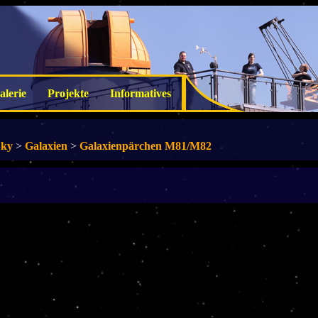
alerie
Projekte
Informatives
Sky
>
Galaxien
>
Galaxienpärchen M81/M82