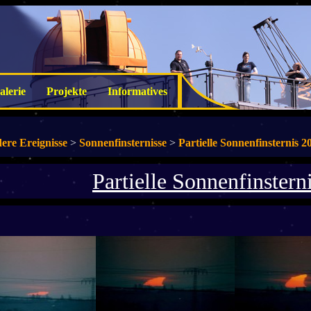
alerie
Projekte
Informatives
ere Ereignisse
>
Sonnenfinsternisse
>
Partielle Sonnenfinsternis 2
Partielle Sonnenfinstern