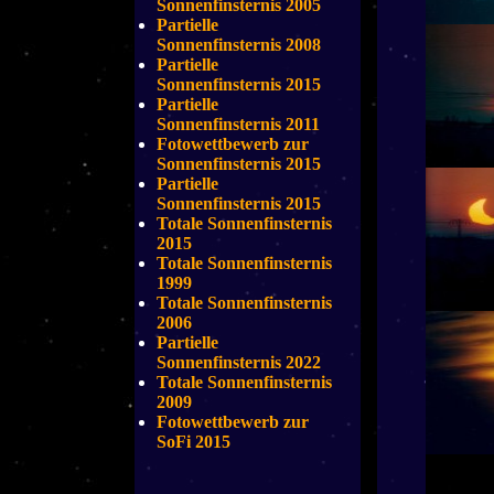
Sonnenfinsternis 2005
Partielle
Sonnenfinsternis 2008
Partielle
Sonnenfinsternis 2015
Partielle
Sonnenfinsternis 2011
Fotowettbewerb zur
Sonnenfinsternis 2015
Partielle
Sonnenfinsternis 2015
Totale Sonnenfinsternis
2015
Totale Sonnenfinsternis
1999
Totale Sonnenfinsternis
2006
Partielle
Sonnenfinsternis 2022
Totale Sonnenfinsternis
2009
Fotowettbewerb zur
SoFi 2015