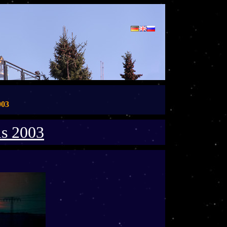
003
is 2003