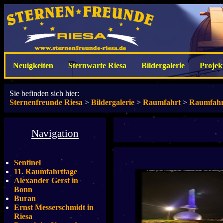
Neuigkeiten
Sternwarte Riesa
Bildergalerie
Projek
Sie befinden sich hier:
Sternenfreunde Riesa
>
Bildergalerie
>
Raumfahrt
>
Raumfahr
Navigation
Sentinel
11. Raumfahrttage
Alexander Gerst in
Bonn
Buran
Ernst Messerschmidt in
Riesa