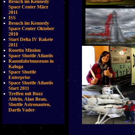
Besuch im Kennedy
Space Center März
2011
ISS
Besuch im Kennedy
Space Center Oktober
2010
Start Delta IV Rakete
2011
Rosetta Mission
Space Shuttle Atlantis
Raumfahrtmuseum in
Kaluga
Space Shuttle
Enterprise
Space Shuttle Atlantis
Start 2011
Treffen mit Buzz
Aldrin, Alan Bean,
Shuttle Astronauten,
Darth Vader