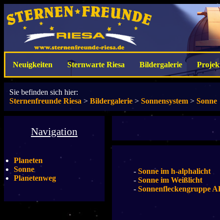
Neuigkeiten
Sternwarte Riesa
Bildergalerie
Projek
Sie befinden sich hier:
Sternenfreunde Riesa
>
Bildergalerie
>
Sonnensystem
>
Sonne
Navigation
Planeten
Sonne
-
Sonne im h-alphalicht
Planetenweg
-
Sonne im Weißlicht
-
Sonnenfleckengruppe 