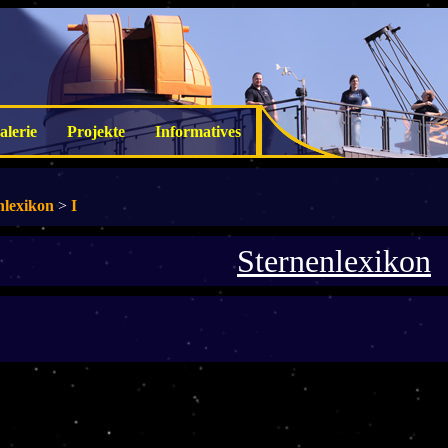
alerie
Projekte
Informatives
nlexikon
>
I
Sternenlexikon