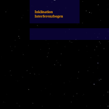
Inklination
Interferenzbogen