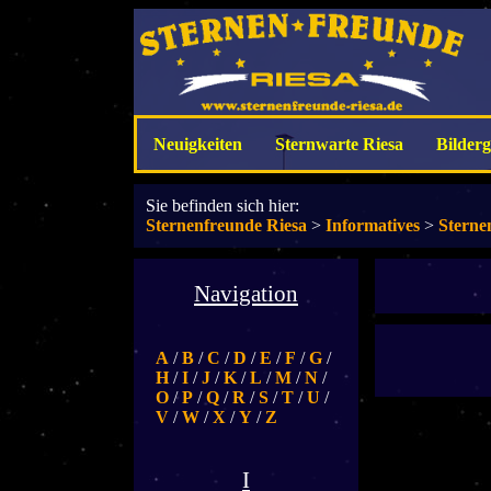
Neuigkeiten
Sternwarte Riesa
Bilderg
Sie befinden sich hier:
Sternenfreunde Riesa
>
Informatives
>
Sterne
Navigation
A
/
B
/
C
/
D
/
E
/
F
/
G
/
H
/
I
/
J
/
K
/
L
/
M
/
N
/
O
/
P
/
Q
/
R
/
S
/
T
/
U
/
V
/
W
/
X
/
Y
/
Z
I