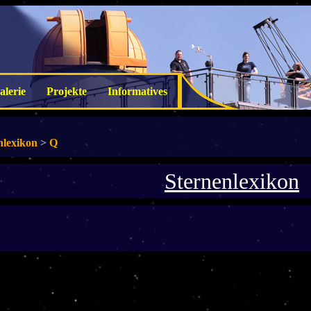
alerie
Projekte
Informatives
nlexikon
>
Q
Sternenlexikon