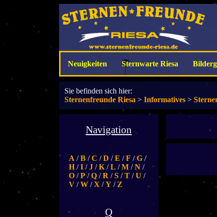
Neuigkeiten
Sternwarte Riesa
Bilderg
Sie befinden sich hier:
Sternenfreunde Riesa
>
Informatives
>
Sterne
Navigation
A
/
B
/
C
/
D
/
E
/
F
/
G
/
H
/
I
/
J
/
K
/
L
/
M
/
N
/
O
/
P
/
Q
/
R
/
S
/
T
/
U
/
V
/
W
/
X
/
Y
/
Z
Q