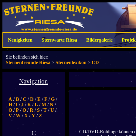
Neuigkeiten
Sternwarte Riesa
Bildergalerie
Projek
Sie befinden sich hier:
Sternenfreunde Riesa
>
Sternenlexikon
>
CD
Navigation
A
/
B
/
C
/
D
/
E
/
F
/
G
/
H
/
I
/
J
/
K
/
L
/
M
/
N
/
O
/
P
/
Q
/
R
/
S
/
T
/
U
/
V
/
W
/
X
/
Y
/
Z
CD/DVD-Rohlinge können oft i
C