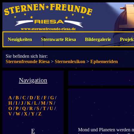
Neuigkeiten
Sternwarte Riesa
Bildergalerie
Projek
Sie befinden sich hier:
Sternenfreunde Riesa
>
Sternenlexikon
>
Ephemeriden
Navigation
A
/
B
/
C
/
D
/
E
/
F
/
G
/
H
/
I
/
J
/
K
/
L
/
M
/
N
/
O
/
P
/
Q
/
R
/
S
/
T
/
U
/
V
/
W
/
X
/
Y
/
Z
Mond und Planeten werden mei
E