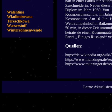
hart in einer Fabrik für Autor
Zuschneiderin. Neben dieser a
Diplom im Jahre 1960. Von 19
Walentina
Kosmonautenschule. Im Jahre
Wladimirowna
Kosmonauten. Am 16. Juni 19
Tereschkowa
Weltraumbahnhof in Baikonur,
Wasserstoff
50 min, in dieser Zeit umru
Wintersonnenwende
heirate sie einen Kosmonauten,
Partei „ Einiges Russland“ ver
Quellen:
https://de.wikipedia.org/wi
https://www.munzinger.de/se
https://www.munzinger.de/se
Letzte Aktualisie