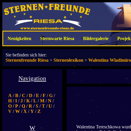
Neuigkeiten
Sternwarte Riesa
Bildergalerie
Projek
Sie befinden sich hier:
Sternenfreunde Riesa
>
Sternenlexikon
>
Walentina Wladimir
Navigation
A
/
B
/
C
/
D
/
E
/
F
/
G
/
H
/
I
/
J
/
K
/
L
/
M
/
N
/
O
/
P
/
Q
/
R
/
S
/
T
/
U
/
V
/
W
/
X
/
Y
/
Z
Walentina Tereschkowa wurde 
W