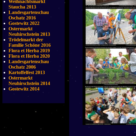
Weihnachtsmarkt
Staucha 2013
Landesgartenschau
Oschatz 2016
Gostewitz 2022
Ostermarkt
Neuhirschstein 2013
Trödelmarkt der
Familie Schöne 2016
Flora et Herba 2019
Flora et Herba 2020
Landesgartenschau
Oschatz 2006
Kartoffelfest 2013
Ostermarkt
Neuhirschstein 2014
Gostewitz 2014