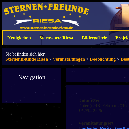
Neuigkeiten
Sternwarte Riesa
Bildergalerie
Projek
Sie befinden sich hier:
Sternenfreunde Riesa
>
Veranstaltungen
>
Beobachtung
>
Beo
Navigation
Datum/Zeit
Date(s) - 18. Februar 2016
14:00 - 22:00
Veranstaltungsort
Lindenhof Peritz - Gastho