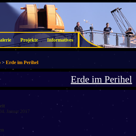
alerie
Projekte
Informatives
p
>
Erde im Perihel
Erde im Perihel
eit
 04. Januar 2017
en