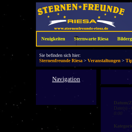
Neuigkeiten
Sternwarte Riesa
Bilderg
Sie befinden sich hier:
Sternenfreunde Riesa
>
Veranstaltungen
>
Ti
Navigation
Datum/Z
Date(s) -
0:00
Kategori