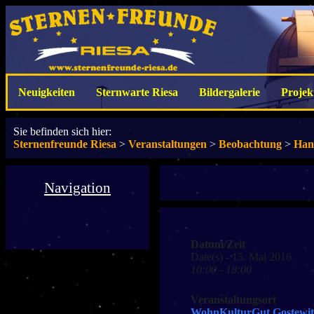
Neuigkeiten
Sternwarte Riesa
Bildergalerie
Projek
Sie befinden sich hier:
Sternenfreunde Riesa
>
Veranstaltungen
>
Beobachtung
>
Han
Navigation
Datum/Zeit
Date(s) - 15. Mai 2016
10:00 - 18:00
Veranstaltungsort
WohnKulturGut Gostewit