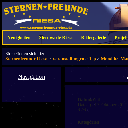
Neuigkeiten
Sternwarte Riesa
Bildergalerie
Projek
Sie befinden sich hier:
Sternenfreunde Riesa
>
Veranstaltungen
>
Tip
>
Mond bei Ma
Navigation
Datum/Zeit
Date(s) - 17. Oktober 2017
0:00
Kategorien