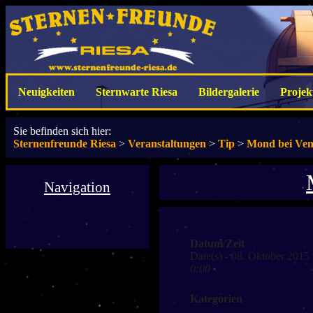
Neuigkeiten
Sternwarte Riesa
Bildergalerie
Projek
Sie befinden sich hier:
Sternenfreunde Riesa
>
Veranstaltungen
>
Tip
>
Mond bei Ve
Navigation
Datum/Zeit
Date(s) - 08. Oktober 2015
0:00
Kategorien