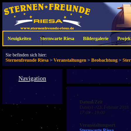
Neuigkeiten
Sternwarte Riesa
Bildergalerie
Projek
Sie befinden sich hier:
Sternenfreunde Riesa
>
Veranstaltungen
>
Beobachtung
>
Ste
Navigation
Datum/Zeit
Date(s) - 23. Februar 2018
17:00 - 19:00
Veranstaltungsort
Sternwarte Riesa