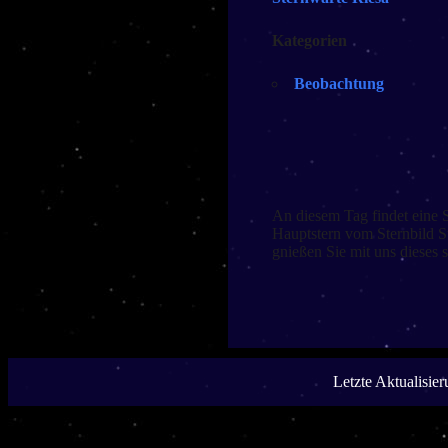
Kategorien
Beobachtung
An diesem Tag findet eine 
Hauptstern vom Sternbild S
gnießen Sie mit uns dieses 
Letzte Aktualisie