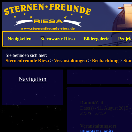
Neuigkeiten
Sternwarte Riesa
Bildergalerie
Projek
Sie befinden sich hier:
Sternenfreunde Riesa
>
Veranstaltungen
>
Beobachtung
>
Sta
Navigation
Datum/Zeit
Date(s) - 11. August 2015 
22:00 - 23:59
Veranstaltungsort
Flugplatz Canitz