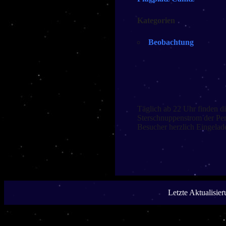
Kategorien
Beobachtung
Täglich ab 22 Uhr finden di
Sterschnuppenstrom der Pers
Besucher herzlich Eingelad
Letzte Aktualisie