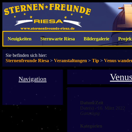
Neuigkeiten
Sternwarte Riesa
Bildergalerie
Projek
Sie befinden sich hier:
Sternenfreunde Riesa
>
Veranstaltungen
>
Tip
>
Venus wander
Venus
Navigation
Datum/Zeit
Date(s) - 16. März 2022
Ganztägig
Kategorien