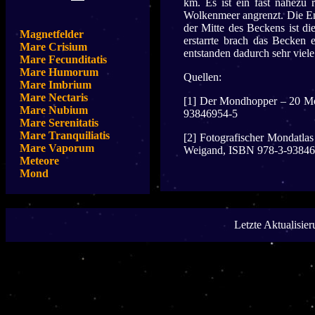
km. Es ist ein fast nahezu
Wolkenmeer angrenzt. Die Ent
der Mitte des Beckens ist d
Magnetfelder
erstarrte brach das Becken 
Mare Crisium
entstanden dadurch sehr viele
Mare Fecunditatis
Mare Humorum
Quellen:
Mare Imbrium
Mare Nectaris
[1] Der Mondhopper – 20 Mo
Mare Nubium
93846954-5
Mare Serenitatis
Mare Tranquiliatis
[2] Fotografischer Mondatla
Mare Vaporum
Weigand, ISBN 978-3-93846
Meteore
Mond
Letzte Aktualisie