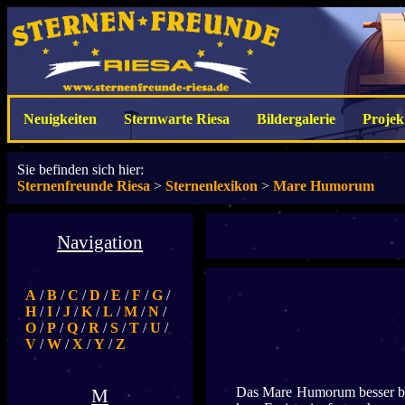
Neuigkeiten
Sternwarte Riesa
Bildergalerie
Projek
Sie befinden sich hier:
Sternenfreunde Riesa
>
Sternenlexikon
>
Mare Humorum
Navigation
A
/
B
/
C
/
D
/
E
/
F
/
G
/
H
/
I
/
J
/
K
/
L
/
M
/
N
/
O
/
P
/
Q
/
R
/
S
/
T
/
U
/
V
/
W
/
X
/
Y
/
Z
Das Mare Humorum besser bek
M